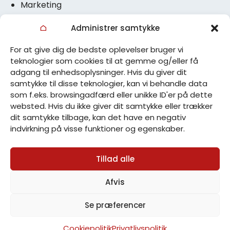
Marketing
POS-materiale
Administrer samtykke
Data og Insights
For at give dig de bedste oplevelser bruger vi
teknologier som cookies til at gemme og/eller få
Politikker
adgang til enhedsoplysninger. Hvis du giver dit
samtykke til disse teknologier, kan vi behandle data
Privatlivspolitik
som f.eks. browsingadfærd eller unikke ID'er på dette
Cookiepolitik
websted. Hvis du ikke giver dit samtykke eller trækker
dit samtykke tilbage, kan det have en negativ
indvirkning på visse funktioner og egenskaber.
Tillad alle
Afvis
Se præferencer
Cookiepolitik
Privatlivspolitik